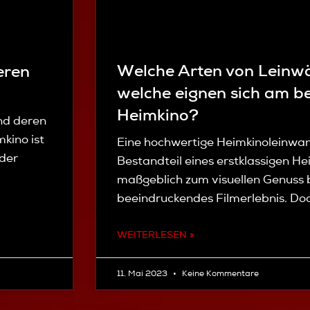
Welche Arten von Leinwä
eren
welche eignen sich am be
Heimkino?
nd deren
mkino ist
Eine hochwertige Heimkinoleinwand
 der
Bestandteil eines erstklassigen He
maßgeblich zum visuellen Genuss b
beeindruckendes Filmerlebnis. Do
WEITERLESEN »
11. Mai 2023
Keine Kommentare