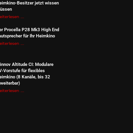
eimkino-Besitzer jetzt wissen
üssen
iterlesen ....
er Procella P28 Mk3 High End
autsprecher für Ihr Heimkino
iterlesen ....
rinnov Altitude CI: Modulare
V‑Vorstufe für flexibles
eimkino (8 Kanäle, bis 32
rweiterbar)
iterlesen ....