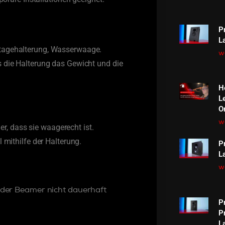
P
L
tagehalterung, Wasserwaage.
we
 die Halterung das Gewicht und die
H
L
O
we
er, dass sie waagerecht ist.
 mithilfe der Halterung.
P
L
we
n der Beamer nicht dauerhaft
P
P
L