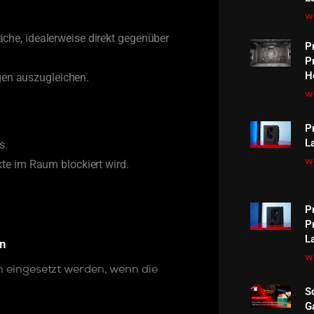
we
äche, idealerweise direkt gegenüber
P
P
H
gen auszugleichen.
we
P
L
s.
we
ekte im Raum blockiert wird.
P
P
L
en
we
 eingesetzt werden, wenn die
So
G