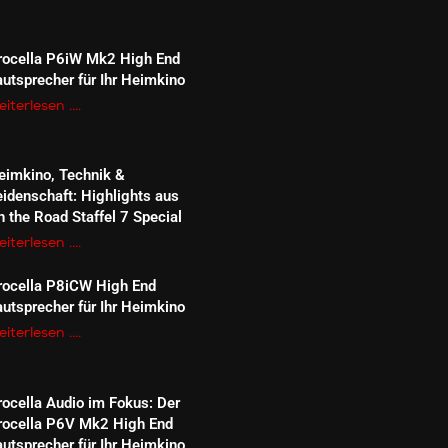
rocella P6iW Mk2 High End
autsprecher für Ihr Heimkino
iterlesen ....
eimkino, Technik &
eidenschaft: Highlights aus
n the Road Staffel 7 Special
iterlesen ....
rocella P8iCW High End
autsprecher für Ihr Heimkino
iterlesen ....
rocella Audio im Fokus: Der
rocella P6V Mk2 High End
autsprecher für Ihr Heimkino