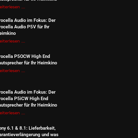
iterlesen ....
rocella Audio im Fokus: Der
rocella Audio P5V für Ihr
eimkino
iterlesen ....
rocella P5OCW High End
autsprecher für Ihr Heimkino
iterlesen ....
rocella Audio im Fokus: Der
rocella P5iCW High End
autsprecher für Ihr Heimkino
iterlesen ....
ny 6.1 & 8.1: Lieferbarkeit,
arantieverlängerung und was