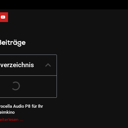
Beiträge
sverzeichnis
rocella Audio P8 für Ihr
eimkino
iterlesen ....