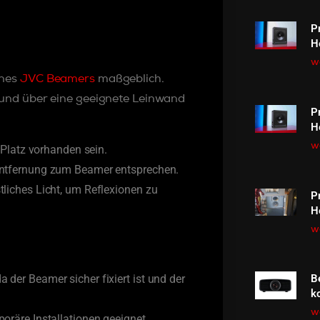
P
H
we
ines
JVC Beamers
maßgeblich.
 und über eine geeignete Leinwand
P
H
we
latz vorhanden sein.
 Entfernung zum Beamer entsprechen.
tliches Licht, um Reflexionen zu
P
H
we
 der Beamer sicher fixiert ist und der
B
k
we
poräre Installationen geeignet.