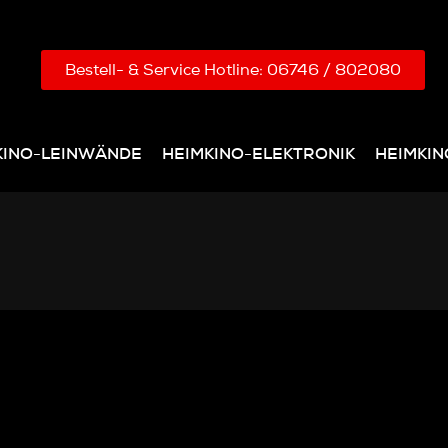
Bestell- & Service Hotline: 06746 / 802080
KINO-LEINWÄNDE
HEIMKINO-ELEKTRONIK
HEIMKI