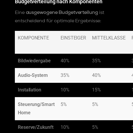
Budgetverteilung nach Komponenten
Eine
ausgewogene Budgetverteilung
ist
entscheidend für optimale Ergebnisse:
KOMPONENTE
EINSTEIGER
MITTELKLASSE
Bildwiedergabe
40%
35%
Audio-System
35%
40%
Installation
10%
15%
Steuerung/Smart
5%
5%
Home
Reserve/Zukunft
10%
5%