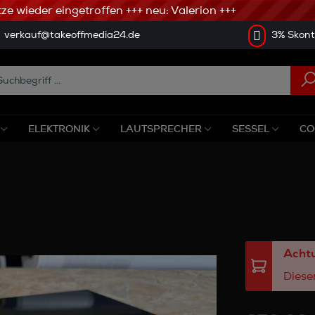
 wieder eingetroffen +++ neu: Valerion +++
verkauf@takeoffmedia24.de
3% Skonto
ELEKTRONIK
LAUTSPRECHER
SESSEL
CO
Achtu
Dieser