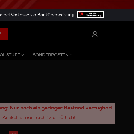
 bei Vorkasse via Banküberweisung
OL STUFF
SONDERPOSTEN
ng: Nur noch ein geringer Bestand verfügbar!
 Artikel ist nur noch 1x erhältlich!