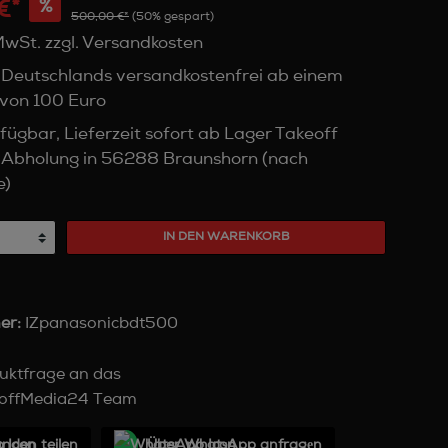
€*
%
500,00 €*
(50% gespart)
 MwSt. zzgl. Versandkosten
 Deutschlands versandkostenfrei ab einem
von 100 Euro
fügbar, Lieferzeit sofort ab Lager Takeoff
 Abholung in 56288 Braunshorn (nach
e)
IN DEN WARENKORB
er:
IZpanasonicbdt500
uktfrage an das
offMedia24 Team
unden teilen
Über WhatѕApp anfragеn